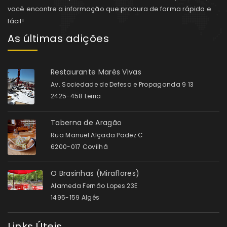
você encontre a informação que procura de forma rápida e
fácil!
As últimas adições
Restaurante Marés Vivas
Av. Sociedade de Defesa e Propaganda 9 13
2425-458 Leiria
Taberna de Aragão
Rua Manuel Alçada Padez C
6200-017 Covilhã
O Brasinhas (Miraflores)
Alameda Fernão Lopes 23E
1495-159 Algés
Links Úteis