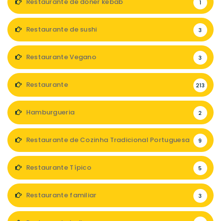
Restaurante de doner kebab
1
Restaurante de sushi
3
Restaurante Vegano
3
Restaurante
213
Hamburgueria
2
Restaurante de Cozinha Tradicional Portuguesa
9
Restaurante Típico
5
Restaurante familiar
3