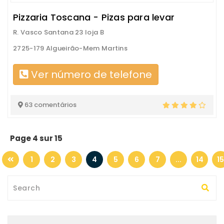
Pizzaria Toscana - Pizas para levar
R. Vasco Santana 23 loja B
2725-179 Algueirão-Mem Martins
Ver número de telefone
63 comentários
Page 4 sur 15
1
2
3
4
5
6
7
...
14
15