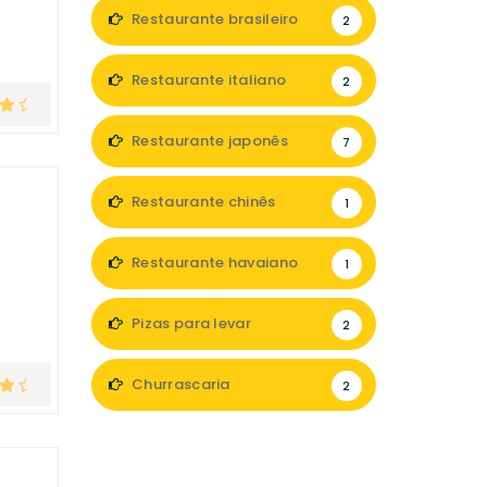
Restaurante brasileiro
2
Restaurante italiano
2
Restaurante japonês
7
Restaurante chinês
1
Restaurante havaiano
1
Pizas para levar
2
Churrascaria
2