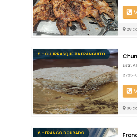
V
28 c
5 - CHURRASQUEIRA FRANGUITO
Chur
Estr. A
2725-
V
96 c
6 - FRANGO DOURADO
Fran