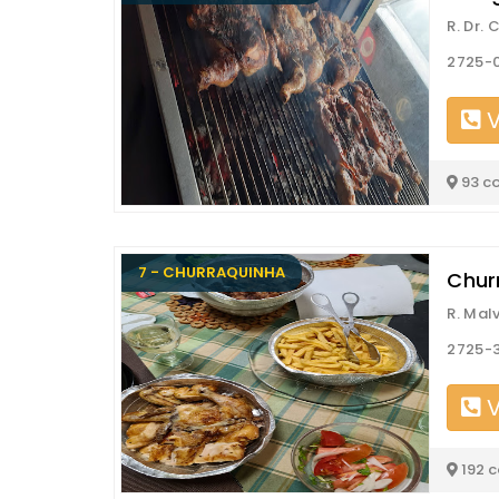
R. Dr.
2725-
V
93 c
7 - CHURRAQUINHA
Chur
R. Mal
2725-3
V
192 