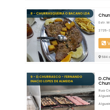
8 - CHURRASQUEIRA O BACANO LDA
Chur
Estr. 
2725-3
V
584 
9 - D.CHURRASCO - FERNANDO
D.Ch
INACIO LOPES DE ALMEIDA
Chur
Rua Ci
Alguei
Algue