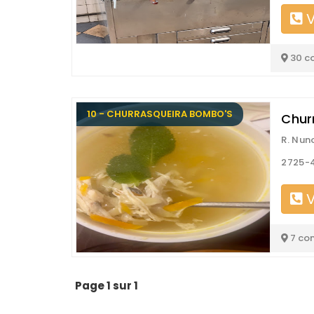
V
30 c
10 - CHURRASQUEIRA BOMBO'S
Chur
R. Nun
2725-
V
7 co
Page 1 sur 1