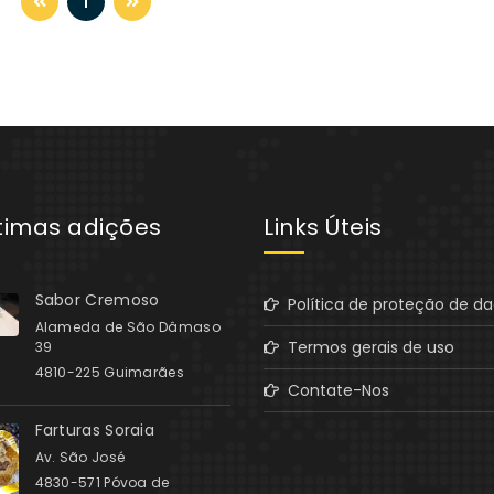
1
ltimas adições
Links Úteis
Sabor Cremoso
Política de proteção de d
Alameda de São Dâmaso
Termos gerais de uso
39
4810-225 Guimarães
Contate-Nos
Farturas Soraia
Av. São José
4830-571 Póvoa de