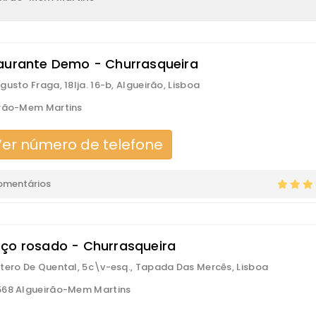
aurante Demo - Churrasqueira
gusto Fraga, 18lja. 16-b, Algueirão, Lisboa
irão-Mem Martins
er número de telefone
omentários
ço rosado - Churrasqueira
tero De Quental, 5c\v-esq., Tapada Das Mercês, Lisboa
68 Algueirão-Mem Martins