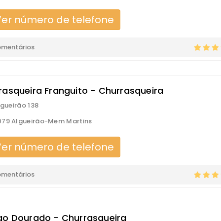
er número de telefone
omentários
rasqueira Franguito - Churrasqueira
lgueirão 138
079 Algueirão-Mem Martins
er número de telefone
omentários
go Dourado - Churrasqueira