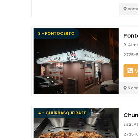
come
3 - PONTOCERTO
Pont
R. Alm
2725-
V
5 co
4 - CHURRASQUEIRA 111
Chur
Estr. A
2725-