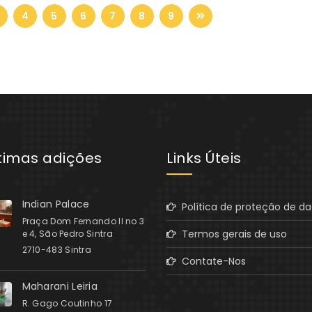
4
5
6
7
8
9
ltimas adições
Links Úteis
Indian Palace
Política de proteção de d
Praça Dom Fernando II no 3
Termos gerais de uso
e 4, São Pedro Sintra
2710-483 Sintra
Contate-Nos
Maharani Leiria
R. Gago Coutinho 17