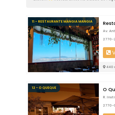
11 - RESTAURANTE MANGIA MANGIA
Rest
Av. An
2770-2
V
440 
12 - O QUEQUE
O Qu
R. Ins
2770-