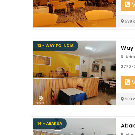
V
538 
13 - WAY TO INDIA
Way 
R. Adr
2770-
V
533 
14 - ABAKUA
Abak
R. Man