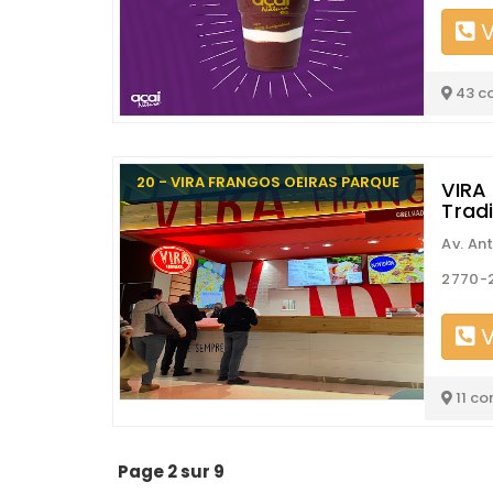
V
43 c
20 - VIRA FRANGOS OEIRAS PARQUE
VIRA
Trad
Av. An
2770-2
V
11 co
Page 2 sur 9