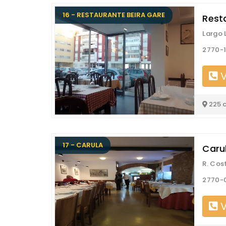
16 - RESTAURANTE BEIRA GARE
Rest
Largo 
2770-1
V
225 
17 - CARULA
Caru
R. Cos
2770-
V