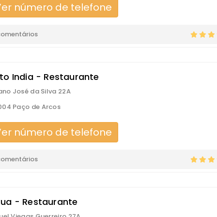
er número de telefone
comentários
to India - Restaurante
iano José da Silva 22A
004 Paço de Arcos
er número de telefone
comentários
ua - Restaurante
uel Viegas Guerreiro 27A