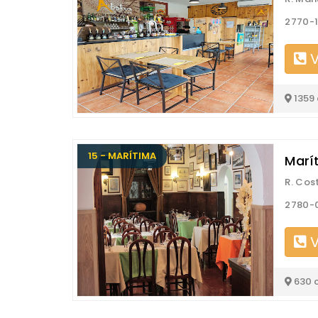
2770-1
V
1359
15 - MARÍTIMA
Marí
R. Cos
2780-
V
630 