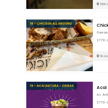
294 
18 - CHICKEN ALL AROUND
Chic
Oeiras
2770-2
16 c
19 - ACAI NATURA - OEIRAS
Acai
Av. An
2770-2