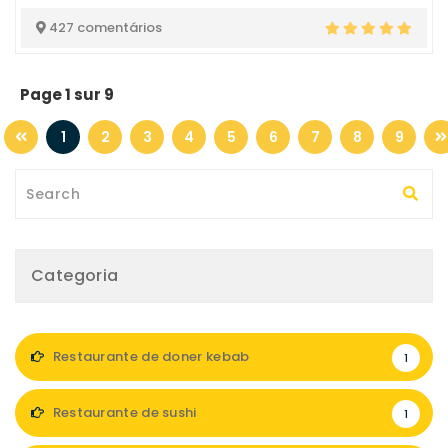
427 comentários
Page 1 sur 9
1
2
3
4
5
6
7
8
9
Categoria
Restaurante de doner kebab
1
Restaurante de sushi
1