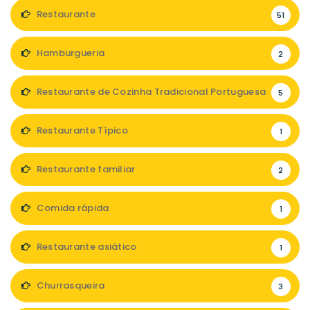
Restaurante
51
Hamburgueria
2
Restaurante de Cozinha Tradicional Portuguesa
5
Restaurante Típico
1
Restaurante familiar
2
Comida rápida
1
Restaurante asiático
1
Churrasqueira
3