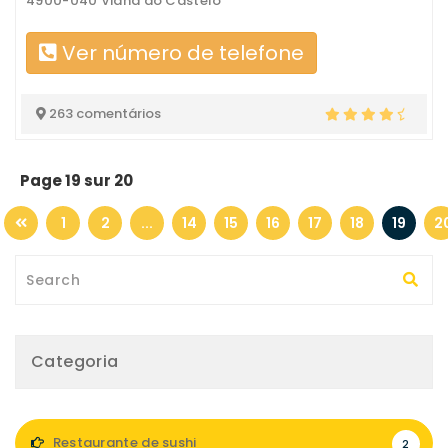
4900-040 Viana do Castelo
Ver número de telefone
263 comentários
Page 19 sur 20
1
2
...
14
15
16
17
18
19
2
Categoria
Restaurante de sushi
2