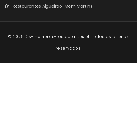
Restaurantes Algueirão-Mem Martins
© 2026 Os-melhores-restaurantes.pt Todos os direitos
reservados.