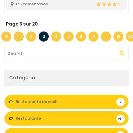
375 comentários
Page 3 sur 20
1
2
3
4
5
6
7
...
19
2
Categoria
Restaurante de sushi
2
Restaurante
149